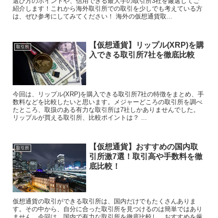
選び方のポイントや、信用できる最大手の取引所3社を厳選してご
紹介します！これから海外取引所での取引を少しでも考えている方
は、ぜひ参考にしてみてください！ 海外の仮想通貨取...
【仮想通貨】リップル(XRP)を購
取引所
入できる取引所7社を徹底比較
今回は、リップル(XRP)を購入できる取引所7社の特徴をまとめ、手
数料などを比較したいと思います。メジャーどころの取引所を調べ
たところ、取扱のある有力な取引所は7社しかありませんでした。
リップルが買える取引所、比較ポイントは？ ...
【仮想通貨】おすすめの国内取
取引所
引所激7選！取引高や手数料を徹
底比較！
仮想通貨の取引ができる取引所は、国内だけでもたくさんありま
す。その中から、自分に合った取引所を見つけるのは簡単ではあり
ません。今回は、国内で有力な取引所を徹底比較し、おすすめを厳